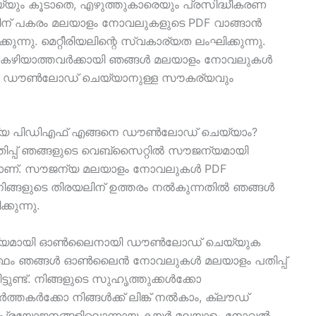
യ്യും കൂടാതെ, എഴുത്തുകാരെയും പ്രസിദ്ധീകരണ
തിന് പകരം മലയാളം നോവലുകളുടെ PDF വാങ്ങാൻ
്നു. മെറ്റീരിയലിന്റെ സ്വകാര്യത ലംഘിക്കുന്നു.
ൻ കഴിയാത്തവർക്കായി ഞങ്ങൾ മലയാളം നോവലുകൾ
യി ഡൗൺലോഡ് ചെയ്യാനുള്ള സൗകര്യവും
യ പിഡിഎഫ് എങ്ങനെ ഡൗൺലോഡ് ചെയ്യാം?
പ്പ് ഞങ്ങളുടെ വെബ്സൈറ്റിൽ സൗജന്യമായി
ണ്. സൗജന്യ മലയാളം നോവലുകൾ PDF
്ങളുടെ തിരയലിന് ഉത്തരം നൽകുന്നതിൽ ഞങ്ങൾ
്കുന്നു.
്യമായി ഓൺലൈനായി ഡൗൺലോഡ് ചെയ്യുക
ത്ഥം ഞങ്ങൾ ഓൺലൈൻ നോവലുകൾ മലയാളം പതിപ്പ്
ുണ്ട്. നിങ്ങളുടെ സുഹൃത്തുക്കൾക്കോ ​​
്തകർക്കോ നിങ്ങൾക്ക് ലിങ്ക് നൽകാം, ക്ലൗഡ്
ന്റെ പ്രയോജനങ്ങളിലൊന്നായ കയർ മലയാളം നോവൽ