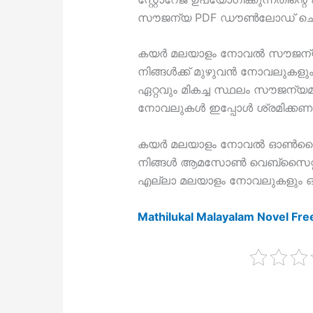
സൗജന്യ PDF ഡൗൺലോഡ് ചെയ്
കയർ മലയാളം നോവൽ സൗജന്യമ
നിങ്ങൾക്ക് മുഴുവൻ നോവലുകളു
ഏറ്റവും മികച്ച സ്ഥലം സൗജന്യമ
നോവലുകൾ ഇപ്പോൾ ശ്രമിക്ക
കയർ മലയാളം നോവൽ ഓൺലൈനിൽ
നിങ്ങൾ ആമസോൺ വെബ്‌സൈറ്റി
എല്ലാ മലയാളം നോവലുകളും ഒര
Mathilukal Malayalam Novel Fr