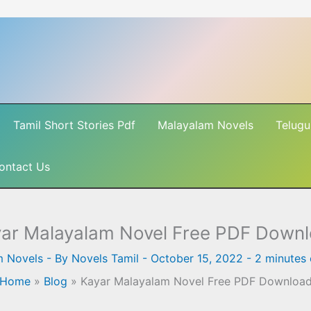
Tamil Short Stories Pdf
Malayalam Novels
Telugu
ontact Us
ar Malayalam Novel Free PDF Down
m Novels
- By
Novels Tamil
-
October 15, 2022
-
2 minutes 
Home
»
Blog
»
Kayar Malayalam Novel Free PDF Downloa