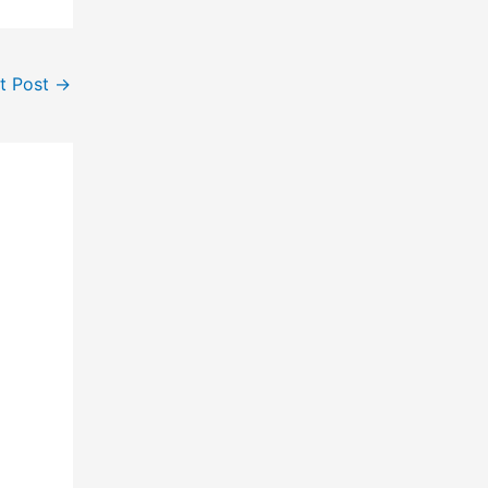
t Post
→