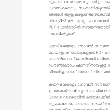
എങ്ങനെ നേടാമെന്നും ചർച്ച ചെ
കമ്പനികളെയും സഹായിക്കുന്ന
ഞങ്ങൾ ആളുകളോട് അഭ്യർത്ഥിക്കുന
നിങ്ങളിൽ ഈ പുസ്തകം വാങ്ങാ
PDF ഫോർമാറ്റിൽ സൗജന്യമാ
ഒരുക്കിയിട്ടുണ്ട്.
കയറ് മലയാളം നോവൽ സൗജന്
മലയാളം നോവലുകളുടെ PDF പതി
ഡൗൺലോഡ് ചെയ്യാൻ ലഭ്യമാ
ഡൗൺലോഡ് എന്നതിനായുള്ള നിങ
വിജയിച്ചുവെന്ന് ഞങ്ങൾ പ്രതീക്ഷിക
കയറ് മലയാളം നോവൽ സൗജന
ഉപയോക്താവിന്റെ സൗകര്യാർ
Google ഡ്രൈവിൽ ലഭ്യമാക്കിയിട്ട
കുടുംബാംഗങ്ങൾക്കോ ​​സഹപ്രവർത
സ്റ്റോറേജ് ഉപയോഗിക്കുന്നതി