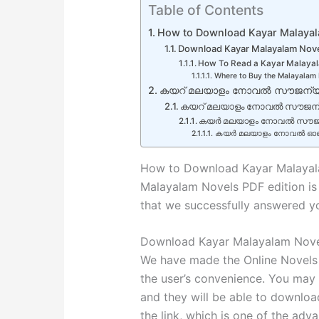
Table of Contents
How to Download Kayar Malayal
Download Kayar Malayalam Nove
How To Read a Kayar Malayal
Where to Buy the Malayalam 
കയറ് മലയാളം നോവൽ സൗജന്യ
കയറ് മലയാളം നോവൽ സൗജ
കയർ മലയാളം നോവൽ സൗജന്
കയർ മലയാളം നോവൽ ഓൺലൈ
How to Download Kayar Malayal
Malayalam Novels PDF edition is
that we successfully answered y
Download Kayar Malayalam Novel
We have made the Online Novels 
the user’s convenience. You may g
and they will be able to downlo
the link, which is one of the adv