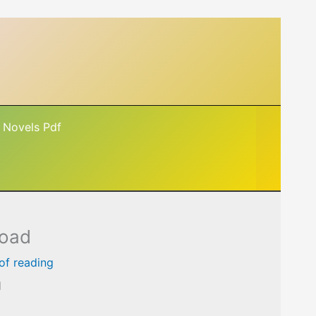
 Novels Pdf
load
of reading
d