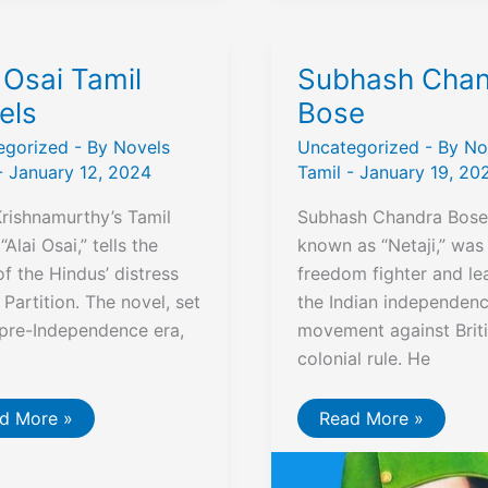
செய்வது
எப்படி?
 Osai Tamil
Subhash Chan
els
Bose
egorized
- By
Novels
Uncategorized
- By
No
-
January 12, 2024
Tamil
-
January 19, 20
Krishnamurthy’s Tamil
Subhash Chandra Bose,
“Alai Osai,” tells the
known as “Netaji,” was
of the Hindus’ distress
freedom fighter and le
 Partition. The novel, set
the Indian independen
 pre-Independence era,
movement against Brit
colonial rule. He
Subhash
d More »
Read More »
i
Chandra
il
Bose
els