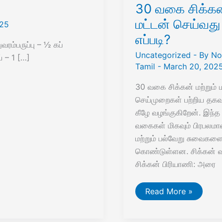
30 வகை சிக்கன
மட்டன் செய்வது
025
எப்படி?
ரம்பருப்பு – ½ கப்
Uncategorized
- By
No
ய் – 1 […]
Tamil
-
March 20, 202
30 வகை சிக்கன் மற்றும் 
செய்முறைகள் பற்றிய த
கீழே வழங்குகிறேன். இந்த
வகைகள் மிகவும் பிரபல
மற்றும் பல்வேறு சுவைகள
கொண்டுள்ளன. சிக்கன்
சிக்கன் பிரியாணி: அரை
30
Read More »
வகை
சிக்கன்
மட்டன்