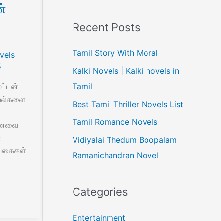
்
Recent Posts
Tamil Story With Moral
vels
5
Kalki Novels | Kalki novels in
Tamil
மட்டன்
கவல்களை
Best Tamil Thriller Novels List
Tamil Romance Novels
மானவை
ை
Vidiyalai Thedum Boopalam
 வகைகள்
Ramanichandran Novel
Categories
Entertainment