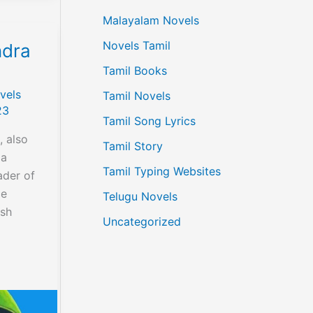
Malayalam Novels
Novels Tamil
dra
Tamil Books
vels
Tamil Novels
23
Tamil Song Lyrics
 also
Tamil Story
 a
Tamil Typing Websites
ader of
ce
Telugu Novels
ish
Uncategorized