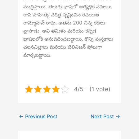
ముద్రిస్తాయి. తెలుగు భాషలో అత్యధిక నవలలు
రాసి సాహిత్య చరిత్ర సృష్టించిన రచయిత
రామ్మోహన్ రావు. అతను 200 చిన్న కథలు
వ్రాసాడు, అవి తమిళం మరియు కన్నడ
భాషలలోకి అనువదించబడ్డాయి. కొన్ని పుస్తకాలు
చలనచిత్రాలు మరియు టెలివిజన్ షోలుగా
మార్చబడ్డాయి.
4/5 - (1 vote)
←
Previous Post
Next Post
→