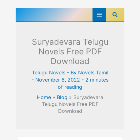
Skip
Search
to
content
Suryadevara Telugu
Novels Free PDF
Download
Telugu Novels
- By
Novels Tamil
-
November 8, 2022
-
2 minutes
of reading
Home
»
Blog
»
Suryadevara
Telugu Novels Free PDF
Download