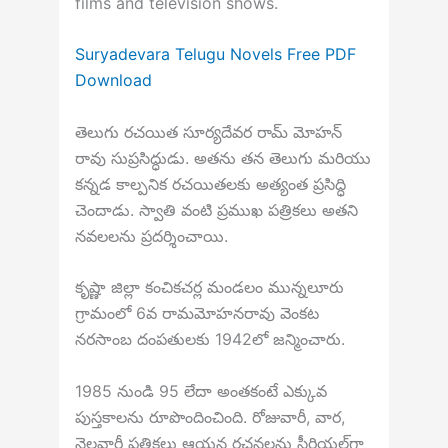
films and television shows.
Suryadevara Telugu Novels Free PDF
Download
తెలుగు రచయిత సూర్యదేవర రామ్ మోహన్
రావు సుప్రసిద్ధుడు. అతను తన తెలుగు మరియు
కన్నడ కాల్పనిక రచయితలకు అత్యంత ప్రసిద్ధి
చెందాడు. స్వాతి వంటి ప్రముఖ పత్రికలు అతని
నవలలను ప్రదర్శించాయి.
కృష్ణా జిల్లా కంచికచర్ల మండలం మున్నలూరు
గ్రామంలో 6వ రామమోహనరావు వెంకట
నరసాంబ దంపతులకు 1942లో జన్మించారు.
1985 నుండి 95 లేదా అంతకంటే ఎక్కువ
పుస్తకాలను రూపొందించింది. రోజువారీ, వార,
నెలవారీ పత్రికలు ఆయన రచనలను సీరియల్‌గా