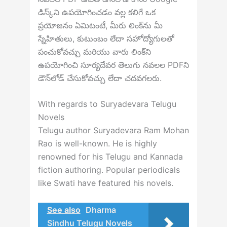
డిస్క్‌ని ఉపయోగించడం వల్ల కలిగే ఒక
ప్రయోజనం ఏమిటంటే, మీరు లింక్‌ను మీ
స్నేహితులు, కుటుంబం లేదా సహోద్యోగులతో
పంచుకోవచ్చు మరియు వారు లింక్‌ని
ఉపయోగించి సూర్యదేవర తెలుగు నవలల PDFని
డౌన్‌లోడ్ చేసుకోవచ్చు లేదా చదవగలరు.
With regards to Suryadevara Telugu
Novels
Telugu author Suryadevara Ram Mohan
Rao is well-known. He is highly
renowned for his Telugu and Kannada
fiction authoring. Popular periodicals
like Swati have featured his novels.
See also
Dharma
Sindhu Telugu Novels