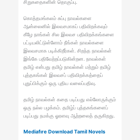
சிறுகதைகளின் தொகுப்பு.
கொத்தமங்கலம் சுப்பு நாவல்களை
ஆன்லைனில் இலவசமாகப் பதிவிறக்கவும்
கீழே நாங்கள் சில இலவச பதிவிறக்கங்களை
பட்டியலிட்டுள்ளோம் நீங்கள் நாவல்களை
இலவசமாக படிக்கிறீர்கள். சிறந்த நாவல்கள்
இங்கே பதிவேற்றப்படுகின்றன. நாவல்கள்
தமிழ் என்பது தமிழ் நாவல்கள் மற்றும் தமிழ்
புத்தகங்கள் இலவசப் பதிவிறக்கத்தைப்
புதுப்பிக்கும் ஒரு புதிய வலைப்பதிவு.
தமிழ் நாவல்கள் கதை படிப்பது எல்லோருக்கும்
ஒரு நல்ல பழக்கம். தமிழ்ப் புத்தகங்களைப்
படிப்பது நமக்கு ஓரளவு ஆற்றலைத் தருகிறது.
Mediafıre Download Tamil Novels