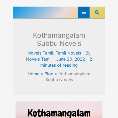
Skip
Search
to
content
Kothamangalam
Subbu Novels
Novels Tamil
,
Tamil Novels
- By
Novels Tamil
-
June 20, 2022
-
2
minutes of reading
Home
»
Blog
»
Kothamangalam
Subbu Novels