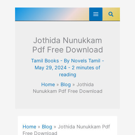
Skip
Search
to
content
Jothida Nunukkam
Pdf Free Download
Tamil Books
- By
Novels Tamil
-
May 29, 2024
-
2 minutes of
reading
Home
»
Blog
»
Jothida
Nunukkam Pdf Free Download
Home
»
Blog
»
Jothida Nunukkam Pdf
Free Download