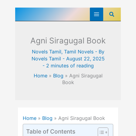
Skip
Search
to
content
Agni Siragugal Book
Novels Tamil
,
Tamil Novels
- By
Novels Tamil
-
August 22, 2025
-
2 minutes of reading
Home
»
Blog
»
Agni Siragugal
Book
Home
»
Blog
»
Agni Siragugal Book
Table of Contents