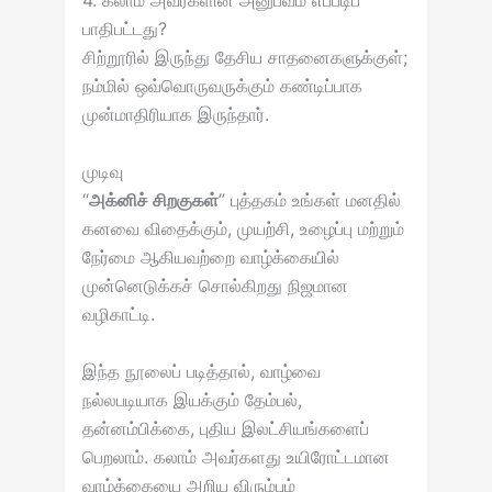
4. கலாம் அவர்களின் அனுபவம் எப்படிப்
பாதிபட்டது?
சிற்றூரில் இருந்து தேசிய சாதனைகளுக்குள்;
நம்மில் ஒவ்வொருவருக்கும் கண்டிப்பாக
முன்மாதிரியாக இருந்தார்.
முடிவு
“
அக்னிச் சிறகுகள்
” புத்தகம் உங்கள் மனதில்
கனவை விதைக்கும், முயற்சி, உழைப்பு மற்றும்
நேர்மை ஆகியவற்றை வாழ்க்கையில்
முன்னெடுக்கச் சொல்கிறது நிஜமான
வழிகாட்டி.
இந்த நூலைப் படித்தால், வாழ்வை
நல்லபடியாக இயக்கும் தேம்பல்,
தன்னம்பிக்கை, புதிய இலட்சியங்களைப்
பெறலாம். கலாம் அவர்களது உயிரோட்டமான
வாழ்க்கையை அறிய விரும்பும்