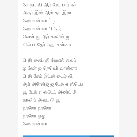
சே தட் வி ஆர் மேட் பார் ஈச்
அதர் இஸ் ஆல் தட் இஸ்
ஹோசன்னா ட்ரு
ஹோசன்னா பி தேர்
வென் யூ ஆர் காலிங் ஐ
வில் பி தேர் ஹோசன்னா
பி தி லைப் தி ஹோல் லைப்
ஐ ஷேர் ஐ நெவெர் வான்னா
பி தி சேம் இட்ஸ் டைம் வி
ஆர் அரேன்ஜ் ஐ டேக் எ ஸ்டெப்
யூ டேக் எ ஸ்டெப் அண்ட் மீ
காலிங் அவுட் டு யூ
ஹலோ ஹலோ
ஹலோ ஓஓ
ஹோசன்னா