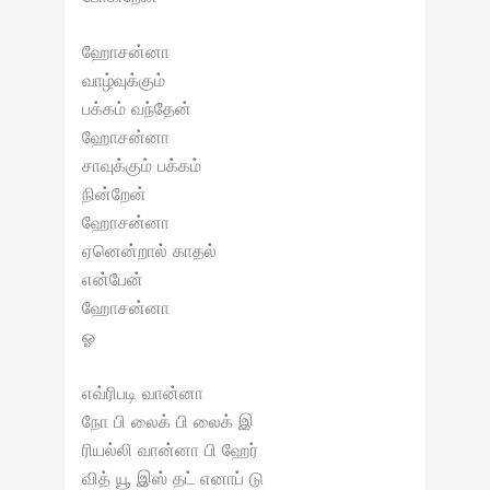
ஹோசன்னா
வாழ்வுக்கும்
பக்கம் வந்தேன்
ஹோசன்னா
சாவுக்கும் பக்கம்
நின்றேன்
ஹோசன்னா
ஏனென்றால் காதல்
என்பேன்
ஹோசன்னா
ஓ
எவ்ரிபடி வான்னா
நோ பி லைக் பி லைக் இ
ரியல்லி வான்னா பி ஹேர்
வித் யூ இஸ் தட் எனாப் டு