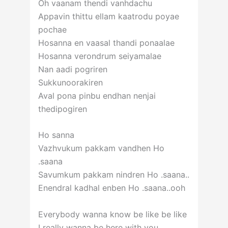
Oh vaanam thendi vanhdachu
Appavin thittu ellam kaatrodu poyae
pochae
Hosanna en vaasal thandi ponaalae
Hosanna verondrum seiyamalae
Nan aadi pogriren
Sukkunoorakiren
Aval pona pinbu endhan nenjai
thedipogiren
Ho sanna
Vazhvukum pakkam vandhen Ho
.saana
Savumkum pakkam nindren Ho .saana..
Enendral kadhal enben Ho .saana..ooh
Everybody wanna know be like be like
I really wanna be here with you..