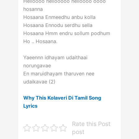
Helloooo hellooooo helloooo oooo
hosanna
Hosaana Enmeedhu anbu kolla
Hosaana Ennodu serdhu sella
Hosaana Hmm endru sollum podhum
Ho .. Hosaana.
Yaeennn idhayam udaithaai
norungavae
En maruidhayam tharuven nee
udaikavae (2)
Why This Kolaveri Di Tamil Song
Lyrics
Rate this Post
post